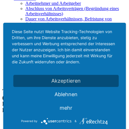
Arbeitnehmer und Arbeitgeber
Abschluss von Arbeitsverträgen (Begründung eines
Arbeitsverhältnisses)
Dauer von Arbeitsverhältnissen, Befristung von
Arbeitsverträgen
Hauptpflichten im Arbeitsverhältnis
Diese Seite nutzt Website Tracking-Technologien von
Nebenpflichten im Arbeitsverhältnis
Dritten, um ihre Dienste anzubieten, stetig zu
Änderung von Arbeitsverhältnissen
verbessern und Werbung entsprechend der Interessen
Beendigung von Arbeitsverhältnissen
der Nutzer anzuzeigen. Ich bin damit einverstanden
Arbeitszeugnis
Kosten
und kann meine Einwilligung jederzeit mit Wirkung für
Kontakt
die Zukunft widerrufen oder ändern.
Akzeptieren
Trotz Trunkenheitsfahrt mit E-Roller
Ablehnen
(=Kraftfahrzeug): AG Tiergarten entzieht die
Fahrerlaubnis nicht, sondern belässt es bei
mehr
Fahrverbot
Anwalt Verkehrsrecht Leipzig - Schneider & Kollegen
Powered by
&
Aktuelles