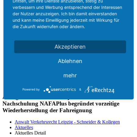
Dritten, um ihre Dienste anzubieten, stetig zu
Arbeitnehmer und Arbeitgeber
verbessern und Werbung entsprechend der Interessen
Abschluss von Arbeitsverträgen (Begründung eines
der Nutzer anzuzeigen. Ich bin damit einverstanden
Arbeitsverhältnisses)
Dauer von Arbeitsverhältnissen, Befristung von
und kann meine Einwilligung jederzeit mit Wirkung für
Arbeitsverträgen
die Zukunft widerrufen oder ändern.
Hauptpflichten im Arbeitsverhältnis
Nebenpflichten im Arbeitsverhältnis
Änderung von Arbeitsverhältnissen
Akzeptieren
Beendigung von Arbeitsverhältnissen
Arbeitszeugnis
Kosten
Ablehnen
Kontakt
mehr
Powered by
&
Amtsgericht Borna hebt Sperrfrist auf - besondere
Nachschulung NAFAPlus begründet vorzeitige
Wiederherstellung der Fahreignung
Anwalt Verkehrsrecht Leipzig - Schneider & Kollegen
Aktuelles
Aktuelles Detail