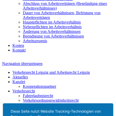
Abschluss von Arbeitsverträgen (Begründung eines
Arbeitsverhältnisses)
Dauer von Arbeitsverhältnissen, Befristung von
Arbeitsverträgen
Hauptpflichten im Arbeitsverhältnis
Nebenpflichten im Arbeitsverhältnis
Änderung von Arbeitsverhältnissen
Beendigung von Arbeitsverhältnissen
Arbeitszeugnis
Kosten
Kontakt
Navigation überspringen
Verkehrsrecht Leipzig und Arbeitsrecht Leipzig
Aktuelles
Kanzlei
Kooperationspartner
Verkehrsrecht
Fahrerlaubnisrecht
Verkehrsordnungswidrigkeitsrecht
Verkehrsstrafrecht
Verkehrszivilrecht
Diese Seite nutzt Website Tracking-Technologien von
Arbeitsrecht